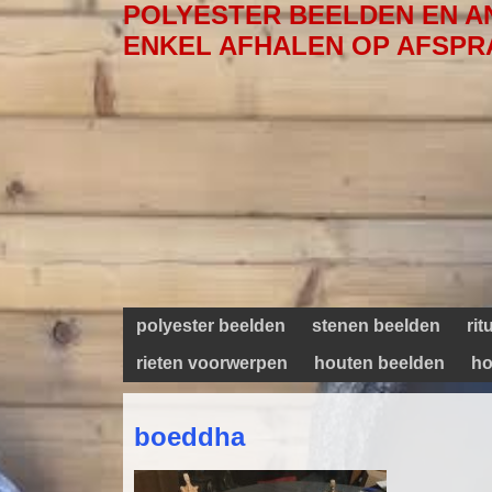
POLYESTER BEELDEN EN A
ENKEL AFHALEN OP AFSPR
polyester beelden
stenen beelden
ri
rieten voorwerpen
houten beelden
ho
boeddha