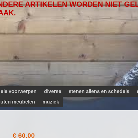
NDERE ARTIKELEN WORDEN NIET GE
AAK.
tuele voorwerpen
diverse
stenen aliens en schedels
uten meubelen
muziek
€ 60,00