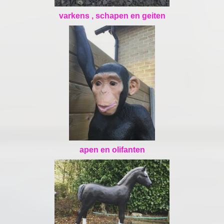
varkens , schapen en geiten
apen en olifanten