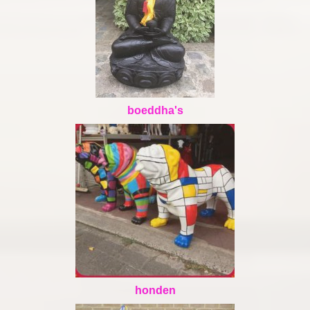
boeddha's
honden