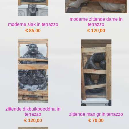
moderne zittende dame in
moderne slak in terrazzo
terrazzo
€ 85,00
€ 120,00
zittende dikbuikboeddha in
terrazzo
zittende man gr in terrazzo
€ 120,00
€ 70,00